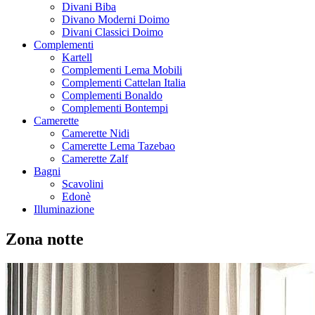
Divani Biba
Divano Moderni Doimo
Divani Classici Doimo
Complementi
Kartell
Complementi Lema Mobili
Complementi Cattelan Italia
Complementi Bonaldo
Complementi Bontempi
Camerette
Camerette Nidi
Camerette Lema Tazebao
Camerette Zalf
Bagni
Scavolini
Edonè
Illuminazione
Zona notte