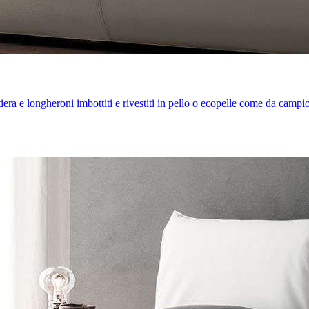
iera e longheroni imbottiti e rivestiti in pello o ecopelle come da campi