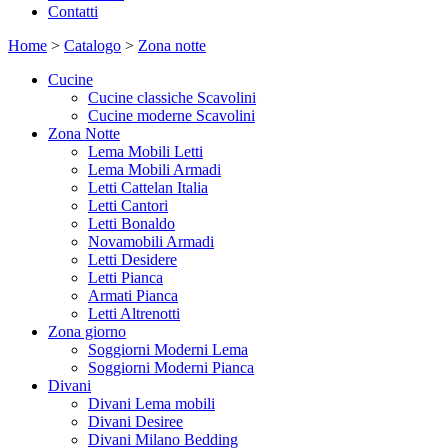
Contatti
Home
>
Catalogo
>
Zona notte
Cucine
Cucine classiche Scavolini
Cucine moderne Scavolini
Zona Notte
Lema Mobili Letti
Lema Mobili Armadi
Letti Cattelan Italia
Letti Cantori
Letti Bonaldo
Novamobili Armadi
Letti Desidere
Letti Pianca
Armati Pianca
Letti Altrenotti
Zona giorno
Soggiorni Moderni Lema
Soggiorni Moderni Pianca
Divani
Divani Lema mobili
Divani Desiree
Divani Milano Bedding