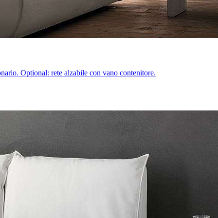
onario. Optional: rete alzabile con vano contenitore.