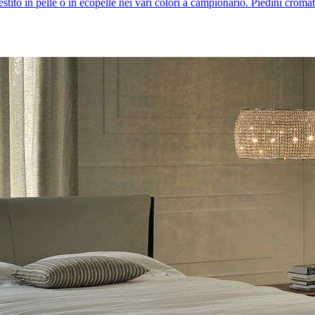
tito in pelle o in ecopelle nei vari colori a campionario. Piedini cromati